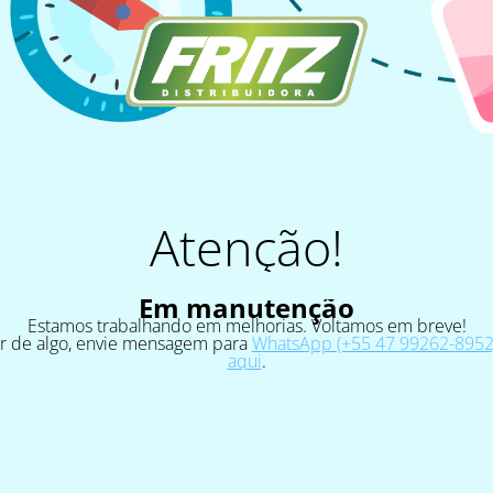
Atenção!
Em manutenção
Estamos trabalhando em melhorias. Voltamos em breve!
ar de algo, envie mensagem para
WhatsApp (+55 47 99262-8952)
aqui
.