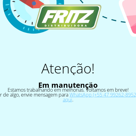
Atenção!
Em manutenção
Estamos trabalhando em melhorias. Voltamos em breve!
ar de algo, envie mensagem para
WhatsApp (+55 47 99262-8952)
aqui
.