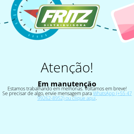
Atenção!
Em manutenção
Estamos trabalhando em melhorias. Voltamos em breve!
Se precisar de algo, envie mensagem para
WhatsApp (+55 47
99262-8952) ou clique aqui
.