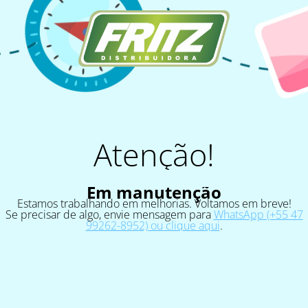
Atenção!
Em manutenção
Estamos trabalhando em melhorias. Voltamos em breve!
Se precisar de algo, envie mensagem para
WhatsApp (+55 47
99262-8952) ou clique aqui
.