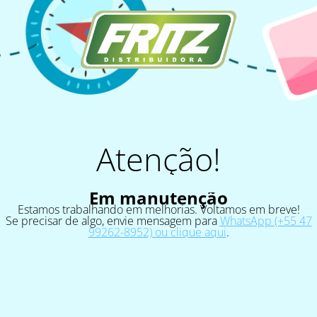
Atenção!
Em manutenção
Estamos trabalhando em melhorias. Voltamos em breve!
Se precisar de algo, envie mensagem para
WhatsApp (+55 47
99262-8952) ou clique aqui
.