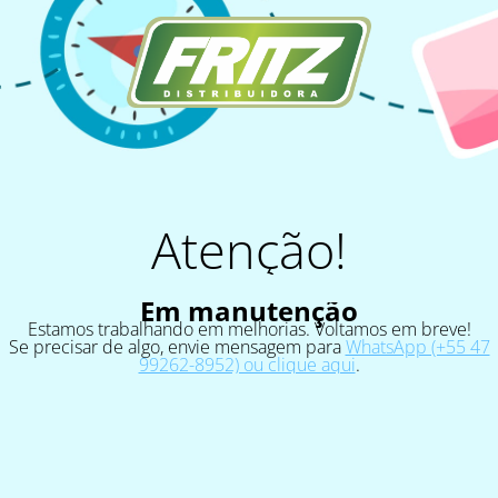
Atenção!
Em manutenção
Estamos trabalhando em melhorias. Voltamos em breve!
Se precisar de algo, envie mensagem para
WhatsApp (+55 47
99262-8952) ou clique aqui
.