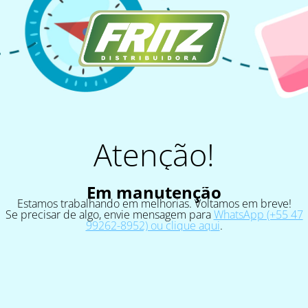
Atenção!
Em manutenção
Estamos trabalhando em melhorias. Voltamos em breve!
Se precisar de algo, envie mensagem para
WhatsApp (+55 47
99262-8952) ou clique aqui
.