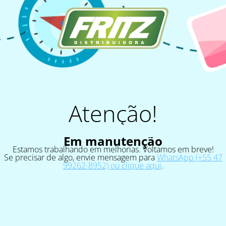
Atenção!
Em manutenção
Estamos trabalhando em melhorias. Voltamos em breve!
Se precisar de algo, envie mensagem para
WhatsApp (+55 47
99262-8952) ou clique aqui
.