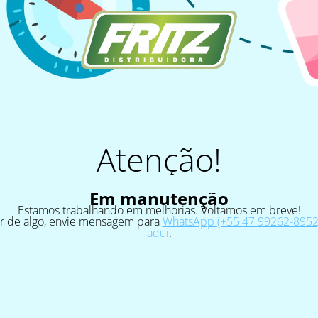
Atenção!
Em manutenção
Estamos trabalhando em melhorias. Voltamos em breve!
ar de algo, envie mensagem para
WhatsApp (+55 47 99262-8952)
aqui
.