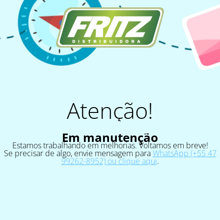
Atenção!
Em manutenção
Estamos trabalhando em melhorias. Voltamos em breve!
Se precisar de algo, envie mensagem para
WhatsApp (+55 47
99262-8952) ou clique aqui
.