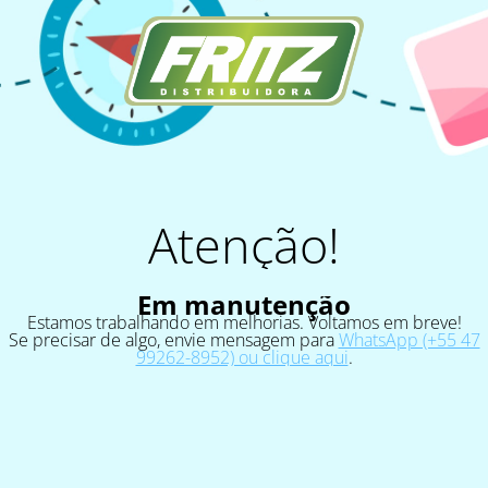
Atenção!
Em manutenção
Estamos trabalhando em melhorias. Voltamos em breve!
Se precisar de algo, envie mensagem para
WhatsApp (+55 47
99262-8952) ou clique aqui
.