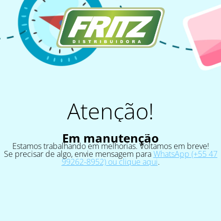
Atenção!
Em manutenção
Estamos trabalhando em melhorias. Voltamos em breve!
Se precisar de algo, envie mensagem para
WhatsApp (+55 47
99262-8952) ou clique aqui
.