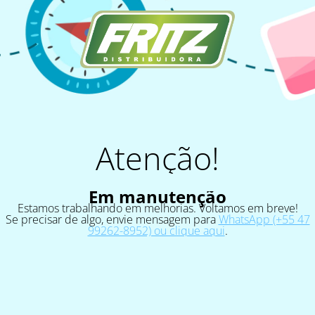
Atenção!
Em manutenção
Estamos trabalhando em melhorias. Voltamos em breve!
Se precisar de algo, envie mensagem para
WhatsApp (+55 47
99262-8952) ou clique aqui
.