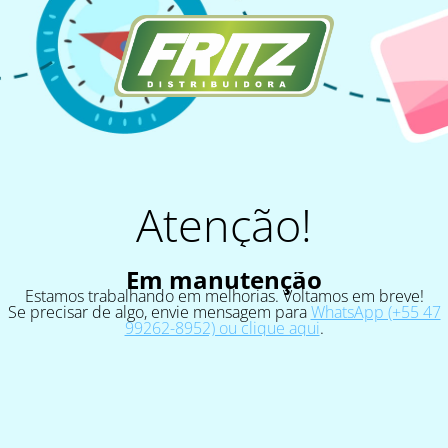
Atenção!
Em manutenção
Estamos trabalhando em melhorias. Voltamos em breve!
Se precisar de algo, envie mensagem para
WhatsApp (+55 47
99262-8952) ou clique aqui
.