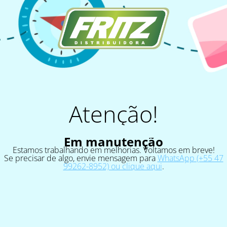
Atenção!
Em manutenção
Estamos trabalhando em melhorias. Voltamos em breve!
Se precisar de algo, envie mensagem para
WhatsApp (+55 47
99262-8952) ou clique aqui
.