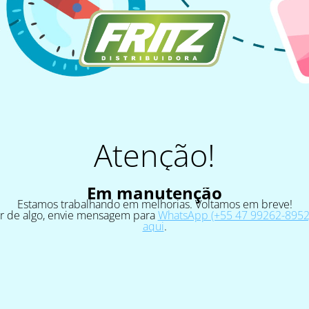
Atenção!
Em manutenção
Estamos trabalhando em melhorias. Voltamos em breve!
ar de algo, envie mensagem para
WhatsApp (+55 47 99262-8952)
aqui
.