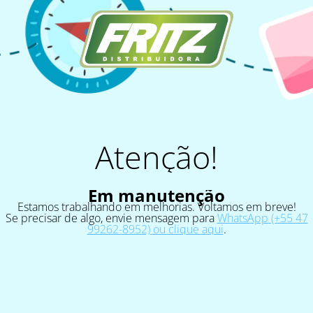
Atenção!
Em manutenção
Estamos trabalhando em melhorias. Voltamos em breve!
Se precisar de algo, envie mensagem para
WhatsApp (+55 47
99262-8952) ou clique aqui
.