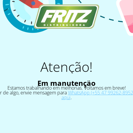
Atenção!
Em manutenção
Estamos trabalhando em melhorias. Voltamos em breve!
ar de algo, envie mensagem para
WhatsApp (+55 47 99262-8952)
aqui
.