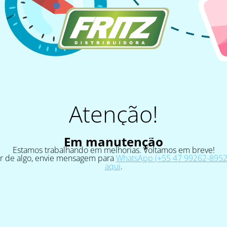
Atenção!
Em manutenção
Estamos trabalhando em melhorias. Voltamos em breve!
ar de algo, envie mensagem para
WhatsApp (+55 47 99262-8952)
aqui
.