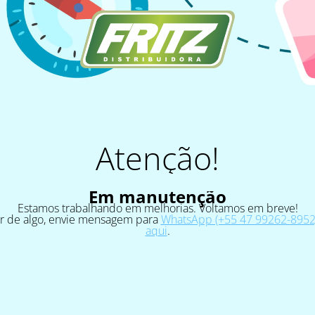
Atenção!
Em manutenção
Estamos trabalhando em melhorias. Voltamos em breve!
ar de algo, envie mensagem para
WhatsApp (+55 47 99262-8952)
aqui
.