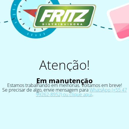
Atenção!
Em manutenção
Estamos trabalhando em melhorias. Voltamos em breve!
Se precisar de algo, envie mensagem para
WhatsApp (+55 47
99262-8952) ou clique aqui
.