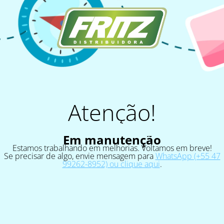
Atenção!
Em manutenção
Estamos trabalhando em melhorias. Voltamos em breve!
Se precisar de algo, envie mensagem para
WhatsApp (+55 47
99262-8952) ou clique aqui
.