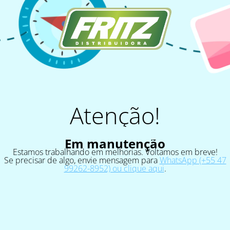
Atenção!
Em manutenção
Estamos trabalhando em melhorias. Voltamos em breve!
Se precisar de algo, envie mensagem para
WhatsApp (+55 47
99262-8952) ou clique aqui
.