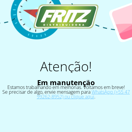
Atenção!
Em manutenção
Estamos trabalhando em melhorias. Voltamos em breve!
Se precisar de algo, envie mensagem para
WhatsApp (+55 47
99262-8952) ou clique aqui
.