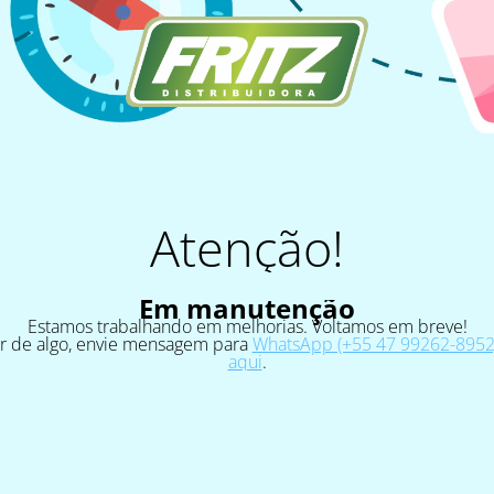
Atenção!
Em manutenção
Estamos trabalhando em melhorias. Voltamos em breve!
ar de algo, envie mensagem para
WhatsApp (+55 47 99262-8952)
aqui
.