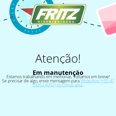
Atenção!
Em manutenção
Estamos trabalhando em melhorias. Voltamos em breve!
Se precisar de algo, envie mensagem para
WhatsApp (+55 47
99262-8952) ou clique aqui
.