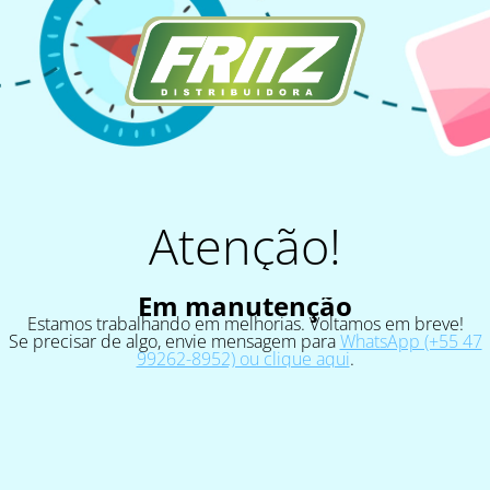
Atenção!
Em manutenção
Estamos trabalhando em melhorias. Voltamos em breve!
Se precisar de algo, envie mensagem para
WhatsApp (+55 47
99262-8952) ou clique aqui
.