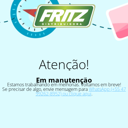
Atenção!
Em manutenção
Estamos trabalhando em melhorias. Voltamos em breve!
Se precisar de algo, envie mensagem para
WhatsApp (+55 47
99262-8952) ou clique aqui
.