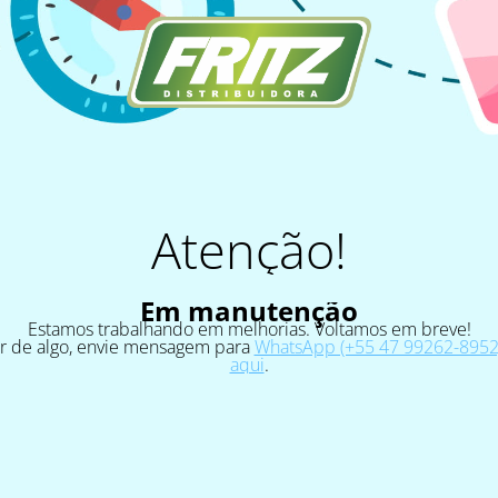
Atenção!
Em manutenção
Estamos trabalhando em melhorias. Voltamos em breve!
ar de algo, envie mensagem para
WhatsApp (+55 47 99262-8952)
aqui
.