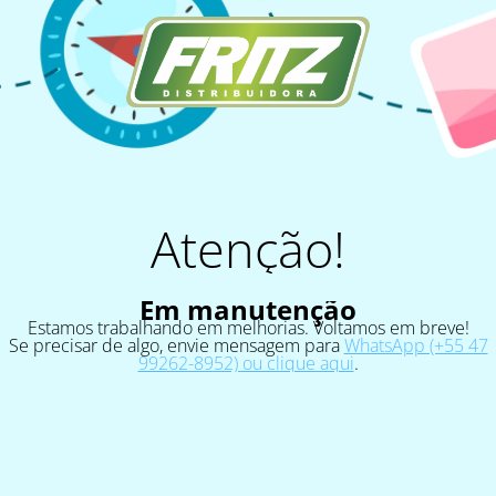
Atenção!
Em manutenção
Estamos trabalhando em melhorias. Voltamos em breve!
Se precisar de algo, envie mensagem para
WhatsApp (+55 47
99262-8952) ou clique aqui
.