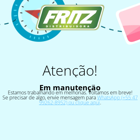
Atenção!
Em manutenção
Estamos trabalhando em melhorias. Voltamos em breve!
Se precisar de algo, envie mensagem para
WhatsApp (+55 47
99262-8952) ou clique aqui
.