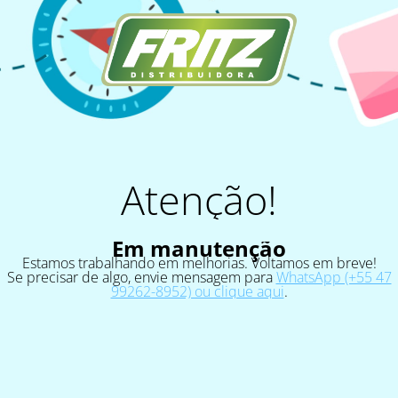
Atenção!
Em manutenção
Estamos trabalhando em melhorias. Voltamos em breve!
Se precisar de algo, envie mensagem para
WhatsApp (+55 47
99262-8952) ou clique aqui
.