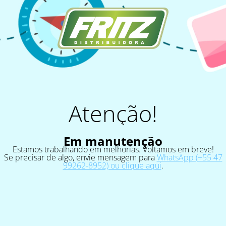
Atenção!
Em manutenção
Estamos trabalhando em melhorias. Voltamos em breve!
Se precisar de algo, envie mensagem para
WhatsApp (+55 47
99262-8952) ou clique aqui
.