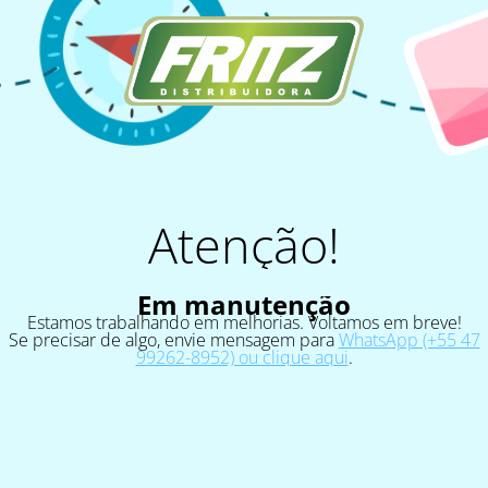
Atenção!
Em manutenção
Estamos trabalhando em melhorias. Voltamos em breve!
Se precisar de algo, envie mensagem para
WhatsApp (+55 47
99262-8952) ou clique aqui
.