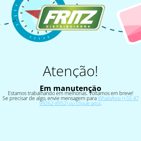
Atenção!
Em manutenção
Estamos trabalhando em melhorias. Voltamos em breve!
Se precisar de algo, envie mensagem para
WhatsApp (+55 47
99262-8952) ou clique aqui
.