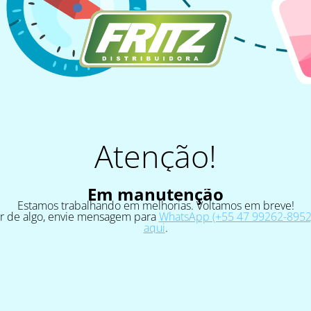
Atenção!
Em manutenção
Estamos trabalhando em melhorias. Voltamos em breve!
ar de algo, envie mensagem para
WhatsApp (+55 47 99262-8952)
aqui
.