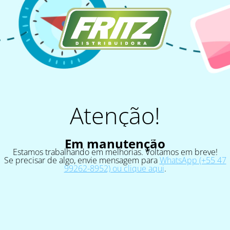
Atenção!
Em manutenção
Estamos trabalhando em melhorias. Voltamos em breve!
Se precisar de algo, envie mensagem para
WhatsApp (+55 47
99262-8952) ou clique aqui
.