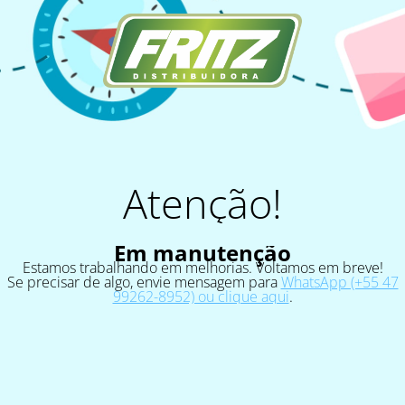
Atenção!
Em manutenção
Estamos trabalhando em melhorias. Voltamos em breve!
Se precisar de algo, envie mensagem para
WhatsApp (+55 47
99262-8952) ou clique aqui
.