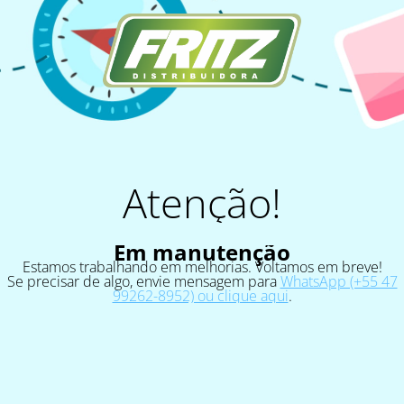
Atenção!
Em manutenção
Estamos trabalhando em melhorias. Voltamos em breve!
Se precisar de algo, envie mensagem para
WhatsApp (+55 47
99262-8952) ou clique aqui
.