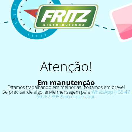
Atenção!
Em manutenção
Estamos trabalhando em melhorias. Voltamos em breve!
Se precisar de algo, envie mensagem para
WhatsApp (+55 47
99262-8952) ou clique aqui
.