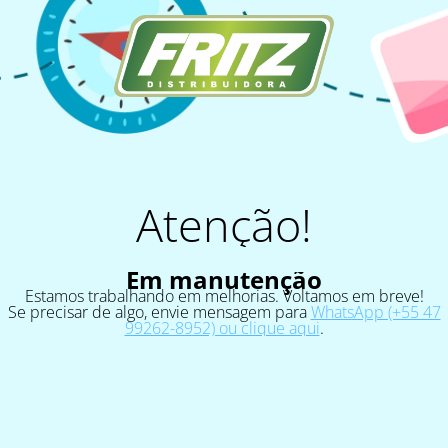
Atenção!
Em manutenção
Estamos trabalhando em melhorias. Voltamos em breve!
Se precisar de algo, envie mensagem para
WhatsApp (+55 47
99262-8952) ou clique aqui
.