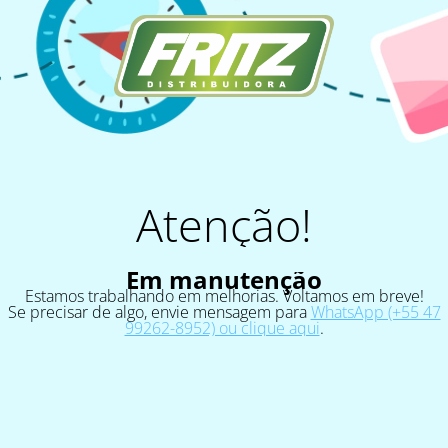
Atenção!
Em manutenção
Estamos trabalhando em melhorias. Voltamos em breve!
Se precisar de algo, envie mensagem para
WhatsApp (+55 47
99262-8952) ou clique aqui
.