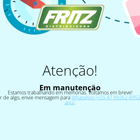
Atenção!
Em manutenção
Estamos trabalhando em melhorias. Voltamos em breve!
ar de algo, envie mensagem para
WhatsApp (+55 47 99262-8952)
aqui
.