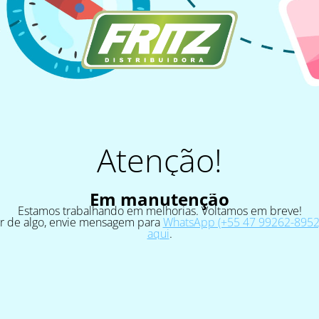
Atenção!
Em manutenção
Estamos trabalhando em melhorias. Voltamos em breve!
ar de algo, envie mensagem para
WhatsApp (+55 47 99262-8952)
aqui
.