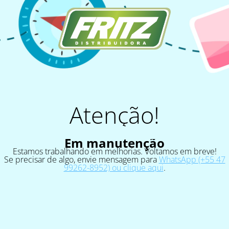
Atenção!
Em manutenção
Estamos trabalhando em melhorias. Voltamos em breve!
Se precisar de algo, envie mensagem para
WhatsApp (+55 47
99262-8952) ou clique aqui
.