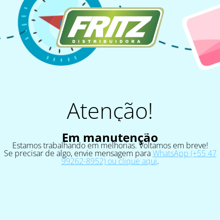
Atenção!
Em manutenção
Estamos trabalhando em melhorias. Voltamos em breve!
Se precisar de algo, envie mensagem para
WhatsApp (+55 47
99262-8952) ou clique aqui
.