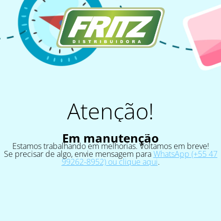
Atenção!
Em manutenção
Estamos trabalhando em melhorias. Voltamos em breve!
Se precisar de algo, envie mensagem para
WhatsApp (+55 47
99262-8952) ou clique aqui
.