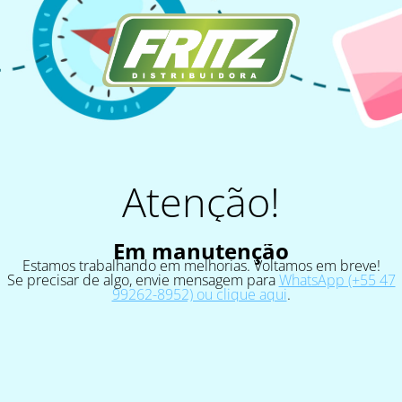
Atenção!
Em manutenção
Estamos trabalhando em melhorias. Voltamos em breve!
Se precisar de algo, envie mensagem para
WhatsApp (+55 47
99262-8952) ou clique aqui
.