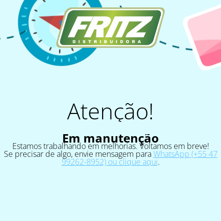
Atenção!
Em manutenção
Estamos trabalhando em melhorias. Voltamos em breve!
Se precisar de algo, envie mensagem para
WhatsApp (+55 47
99262-8952) ou clique aqui
.