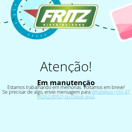
Atenção!
Em manutenção
Estamos trabalhando em melhorias. Voltamos em breve!
Se precisar de algo, envie mensagem para
WhatsApp (+55 47
99262-8952) ou clique aqui
.